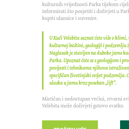
kulturnih vrijednosti Parka tijekom cije
informirati što posjetiti i doživjeti u Par
kupiti ulaznice i suvenire.
U Kući Velebita saznat ćete više o klimi,
kulturnoj baštini, geologiji i podzemlju 
Naglasak je stavljen na duboke jame kao
Parka. Upoznat ćete se s geologijom i p
povijesti i tehnikama njihova istraživanj
specifičan životinjski svijet podzemlja. 
ulaska u jamu kroz poseban „lift".
Mističan i nedostupan većini, stvarni sv
Velebita može doživjeti gotovo svatko.