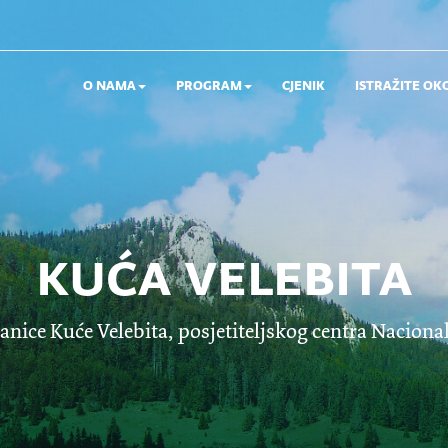
O NAMA
PROGRAM
CJENIK
ISTRAŽITE OK
kuća velebita
anice Kuće Velebita, posjetiteljskog centra Nacional