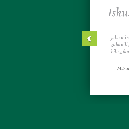
Isku
Super mi 
igre na 
Ivana.