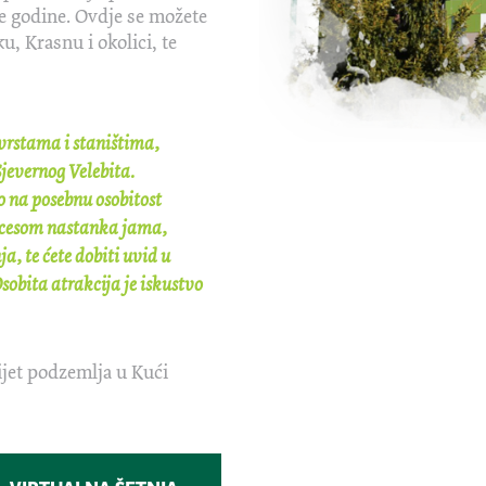
le godine. Ovdje se možete
ku, Krasnu i okolici, te
 vrstama i staništima,
Sjevernog Velebita.
 na posebnu osobitost
rocesom nastanka jama,
a, te ćete dobiti uvid u
Osobita atrakcija je iskustvo
ijet podzemlja u Kući