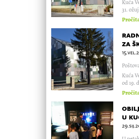
Kuća Ve
31. ožu
Pročit
radn
za š
15.vel.
Poštova
Kuća Ve
od 19. d
Pročit
obil
u ku
29.sij.
U petak