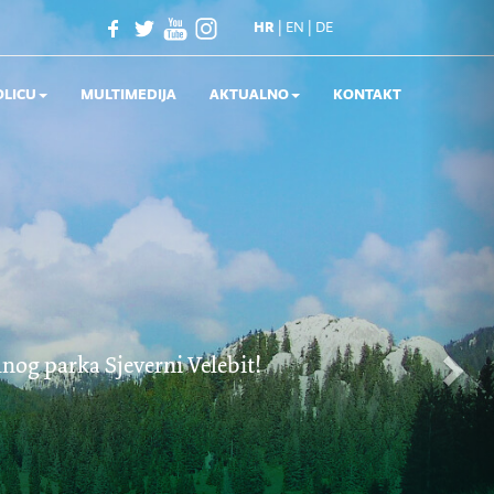
Nex
|
|
HR
EN
DE
OLICU
MULTIMEDIJA
AKTUALNO
KONTAKT
nog parka Sjeverni Velebit!