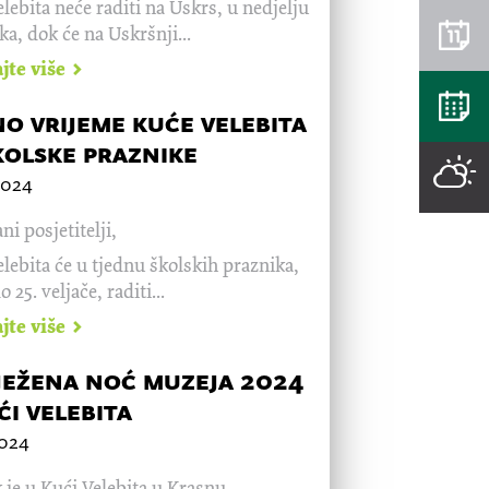
lebita neće raditi na Uskrs, u nedjelju
jka, dok će na Uskršnji...
ajte više
o vrijeme kuće velebita
kolske praznike
2024
ni posjetitelji,
lebita će u tjednu školskih praznika,
o 25. veljače, raditi...
ajte više
ježena noć muzeja 2024
ći velebita
2024
 je u Kući Velebita u Krasnu