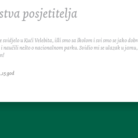
stva posjetitelja
je bilo, zabavili smo se u radionicama i igrali igre. Jako su mi se s
mobitelu. Jedva čekam doći opet.
 10 god