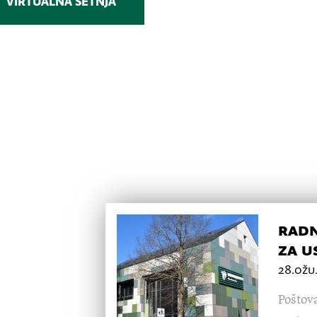
VIRTUALNA ŠETNJA
radn
za u
28.ožu
Poštova