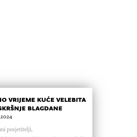
o vrijeme kuće velebita
skršnje blagdane
.2024
ni posjetitelji,