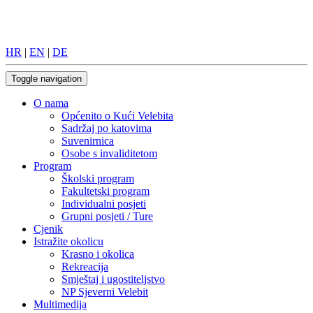
HR
|
EN
|
DE
Toggle navigation
O nama
Općenito o Kući Velebita
Sadržaj po katovima
Suvenirnica
Osobe s invaliditetom
Program
Školski program
Fakultetski program
Individualni posjeti
Grupni posjeti / Ture
Cjenik
Istražite okolicu
Krasno i okolica
Rekreacija
Smještaj i ugostiteljstvo
NP Sjeverni Velebit
Multimedija