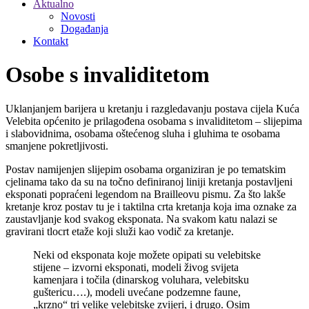
Aktualno
Novosti
Događanja
Kontakt
Osobe s invaliditetom
Uklanjanjem barijera u kretanju i razgledavanju postava cijela Kuća
Velebita općenito je prilagođena osobama s invaliditetom – slijepima
i slabovidnima, osobama oštećenog sluha i gluhima te osobama
smanjene pokretljivosti.
Postav namijenjen slijepim osobama organiziran je po tematskim
cjelinama tako da su na točno definiranoj liniji kretanja postavljeni
eksponati popraćeni legendom na Brailleovu pismu. Za što lakše
kretanje kroz postav tu je i taktilna crta kretanja koja ima oznake za
zaustavljanje kod svakog eksponata. Na svakom katu nalazi se
gravirani tlocrt etaže koji služi kao vodič za kretanje.
Neki od eksponata koje možete opipati su velebitske
stijene – izvorni eksponati, modeli živog svijeta
kamenjara i točila (dinarskog voluhara, velebitsku
guštericu….), modeli uvećane podzemne faune,
„krzno“ tri velike velebitske zvijeri, i drugo. Osim