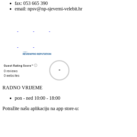
fax:
053 665 390
email:
npsv@np-sjeverni-velebit.hr
Guest Rating Score™
-
0 reviews
0 websites
RADNO VRIJEME
pon - ned 10:00 - 18:00
Potražite našu aplikaciju na app store-u: