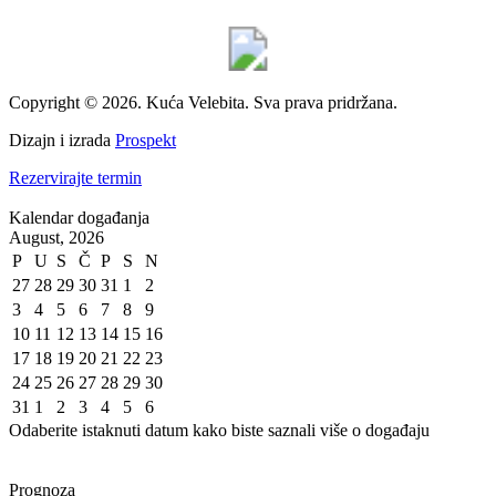
Copyright © 2026. Kuća Velebita. Sva prava pridržana.
Dizajn i izrada
Prospekt
Rezervirajte termin
Kalendar događanja
August, 2026
P
U
S
Č
P
S
N
27
28
29
30
31
1
2
3
4
5
6
7
8
9
10
11
12
13
14
15
16
17
18
19
20
21
22
23
24
25
26
27
28
29
30
31
1
2
3
4
5
6
Odaberite istaknuti datum kako biste saznali više o događaju
Prognoza