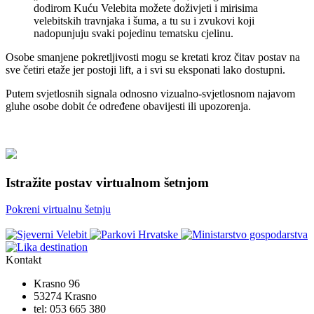
dodirom Kuću Velebita možete doživjeti i mirisima
velebitskih travnjaka i šuma, a tu su i zvukovi koji
nadopunjuju svaki pojedinu tematsku cjelinu.
Osobe smanjene pokretljivosti mogu se kretati kroz čitav postav na
sve četiri etaže jer postoji lift, a i svi su eksponati lako dostupni.
Putem svjetlosnih signala odnosno vizualno-svjetlosnom najavom
gluhe osobe dobit će određene obavijesti ili upozorenja.
Istražite postav virtualnom šetnjom
Pokreni virtualnu šetnju
Kontakt
Krasno 96
53274 Krasno
tel:
053 665 380