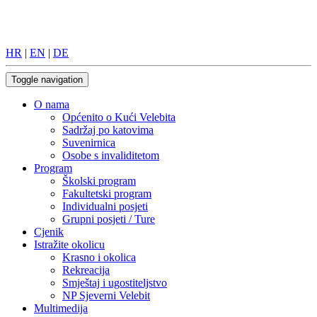
HR
|
EN
|
DE
Toggle navigation
O nama
Općenito o Kući Velebita
Sadržaj po katovima
Suvenirnica
Osobe s invaliditetom
Program
Školski program
Fakultetski program
Individualni posjeti
Grupni posjeti / Ture
Cjenik
Istražite okolicu
Krasno i okolica
Rekreacija
Smještaj i ugostiteljstvo
NP Sjeverni Velebit
Multimedija