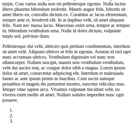
turpis. Cras varius nulla non mi pellentesque egestas. Nulla luctus
libero pharetra bibendum molestie. Mauris augue felis, lobortis sit
amet libero eu, convallis dictum ex. Curabitur ac lacus elementum,
semper ante et, hendrerit elit. In at dapibus velit, sit amet aliquam
felis. Nam nec massa lacus. Maecenas enim urna, tempor ac tempus
in, bibendum vestibulum urna. Nulla id dolor dictum, vulputate
turpis sed, pulvinar diam.
Pellentesque dui velit, ultricies quis pretium condimentum, interdum
sit amet velit. Aliquam ultrices ut felis in egestas. Aenean id nisl eget
nunc accumsan ultrices. Vestibulum dignissim vel nunc non
ullamcorper. Nullam suscipit, mauris non vestibulum vestibulum,
velit dui auctor erat, ac congue dolor nibh a magna. Lorem ipsum
dolor sit amet, consectetur adipiscing elit. Interdum et malesuada
fames ac ante ipsum primis in faucibus. Cum sociis natoque
penatibus et magnis dis parturient montes, nascetur ridiculus mus.
Integer vitae sapien arcu. Vivamus vulputate tincidunt velit, eu
viverra enim mollis sit amet. Nullam sodales imperdiet nunc eget
posuere.