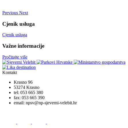
Previous
Next
Cjenik usluga
Cjenik usluga
Važne informacije
Pročitajte više
Kontakt
Krasno 96
53274 Krasno
tel:
053 665 380
fax:
053 665 390
email:
npsv@np-sjeverni-velebit.hr