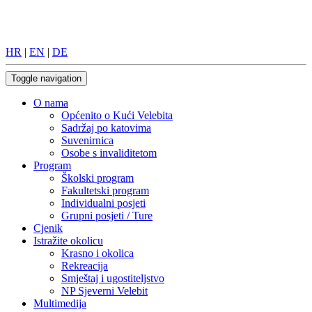
HR
|
EN
|
DE
Toggle navigation
O nama
Općenito o Kući Velebita
Sadržaj po katovima
Suvenirnica
Osobe s invaliditetom
Program
Školski program
Fakultetski program
Individualni posjeti
Grupni posjeti / Ture
Cjenik
Istražite okolicu
Krasno i okolica
Rekreacija
Smještaj i ugostiteljstvo
NP Sjeverni Velebit
Multimedija