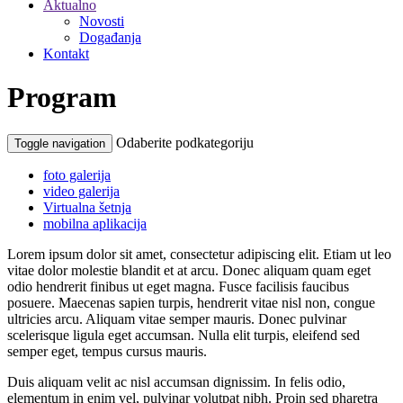
Aktualno
Novosti
Događanja
Kontakt
Program
Odaberite podkategoriju
Toggle navigation
foto galerija
video galerija
Virtualna šetnja
mobilna aplikacija
Lorem ipsum dolor sit amet, consectetur adipiscing elit. Etiam ut leo
vitae dolor molestie blandit et at arcu. Donec aliquam quam eget
odio hendrerit finibus ut eget magna. Fusce facilisis faucibus
posuere. Maecenas sapien turpis, hendrerit vitae nisl non, congue
ultricies arcu. Aliquam vitae semper mauris. Donec pulvinar
scelerisque ligula eget accumsan. Nulla elit turpis, eleifend sed
semper eget, tempus cursus mauris.
Duis aliquam velit ac nisl accumsan dignissim. In felis odio,
elementum in enim vel, pulvinar volutpat nibh. Proin sed pharetra