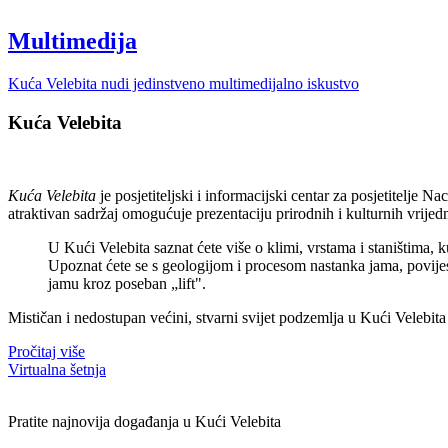
Multimedija
Kuća Velebita nudi jedinstveno multimedijalno iskustvo
Kuća Velebita
Kuća Velebita
je posjetiteljski i informacijski centar za posjetitelje
atraktivan sadržaj omogućuje prezentaciju prirodnih i kulturnih vrijedno
U Kući Velebita saznat ćete više o klimi, vrstama i staništima,
Upoznat ćete se s geologijom i procesom nastanka jama, povijesti 
jamu kroz poseban „lift".
Mističan i nedostupan većini, stvarni svijet podzemlja u Kući Velebit
Pročitaj više
Virtualna šetnja
Pratite najnovija događanja u Kući Velebita