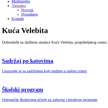
Multimedija
Aktualno
Novosti
Događanja
Kontakt
Kuća Velebita
Dobrodošli na službene stranice Kuće Velebita, posjetiteljskog centra
Sadržaj po katovima
Upoznajte se sa sadržajima koje nudimo u našem centru
Školski program
Omogućite školarcima učenje uz zabavne i kreativne programe