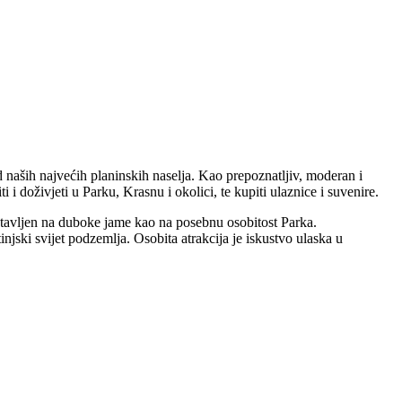
od naših najvećih planinskih naselja. Kao prepoznatljiv, moderan i
 i doživjeti u Parku, Krasnu i okolici, te kupiti ulaznice i suvenire.
e stavljen na duboke jame kao na posebnu osobitost Parka.
injski svijet podzemlja. Osobita atrakcija je iskustvo ulaska u