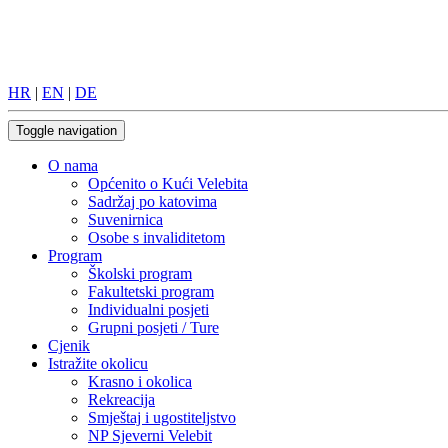
HR
|
EN
|
DE
Toggle navigation
O nama
Općenito o Kući Velebita
Sadržaj po katovima
Suvenirnica
Osobe s invaliditetom
Program
Školski program
Fakultetski program
Individualni posjeti
Grupni posjeti / Ture
Cjenik
Istražite okolicu
Krasno i okolica
Rekreacija
Smještaj i ugostiteljstvo
NP Sjeverni Velebit