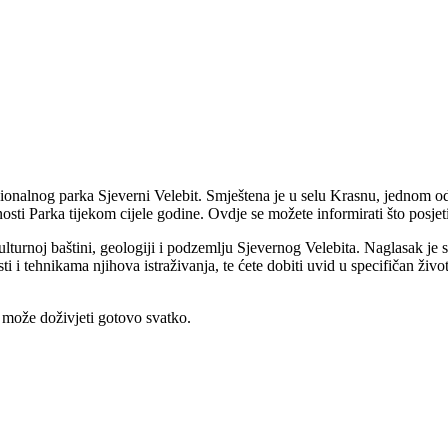
 Nacionalnog parka Sjeverni Velebit. Smještena je u selu Krasnu, jednom 
sti Parka tijekom cijele godine. Ovdje se možete informirati što posjetiti
 kulturnoj baštini, geologiji i podzemlju Sjevernog Velebita. Naglasak j
i tehnikama njihova istraživanja, te ćete dobiti uvid u specifičan život
a može doživjeti gotovo svatko.