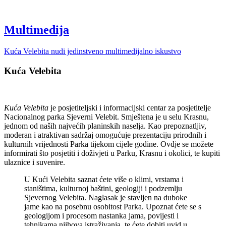
Multimedija
Kuća Velebita nudi jedinstveno multimedijalno iskustvo
Kuća Velebita
Kuća Velebita
je posjetiteljski i informacijski centar za posjetitelje
Nacionalnog parka Sjeverni Velebit. Smještena je u selu Krasnu,
jednom od naših najvećih planinskih naselja. Kao prepoznatljiv,
moderan i atraktivan sadržaj omogućuje prezentaciju prirodnih i
kulturnih vrijednosti Parka tijekom cijele godine. Ovdje se možete
informirati što posjetiti i doživjeti u Parku, Krasnu i okolici, te kupiti
ulaznice i suvenire.
U Kući Velebita saznat ćete više o klimi, vrstama i
staništima, kulturnoj baštini, geologiji i podzemlju
Sjevernog Velebita. Naglasak je stavljen na duboke
jame kao na posebnu osobitost Parka. Upoznat ćete se s
geologijom i procesom nastanka jama, povijesti i
tehnikama njihova istraživanja, te ćete dobiti uvid u