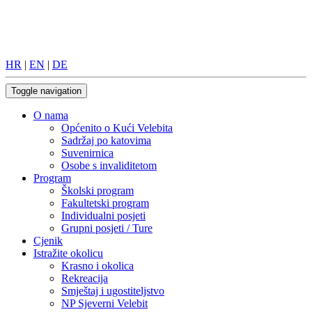
HR
|
EN
|
DE
Toggle navigation
O nama
Općenito o Kući Velebita
Sadržaj po katovima
Suvenirnica
Osobe s invaliditetom
Program
Školski program
Fakultetski program
Individualni posjeti
Grupni posjeti / Ture
Cjenik
Istražite okolicu
Krasno i okolica
Rekreacija
Smještaj i ugostiteljstvo
NP Sjeverni Velebit