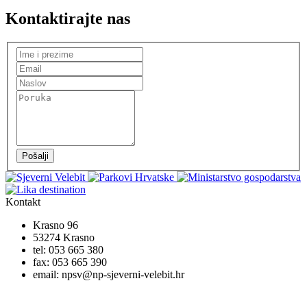
Kontaktirajte nas
Pošalji
Kontakt
Krasno 96
53274 Krasno
tel:
053 665 380
fax:
053 665 390
email:
npsv@np-sjeverni-velebit.hr