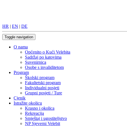
HR
|
EN
|
DE
Toggle navigation
O nama
Općenito o Kući Velebita
Sadržaj po katovima
Suvenirnica
Osobe s invaliditetom
Program
Školski program
Fakultetski program
Individualni posjeti
Grupni posjeti / Ture
Cjenik
Istražite okolicu
Krasno i okolica
Rekreacija
Smještaj i ugostiteljstvo
NP Sjeverni Velebit