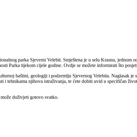
 Nacionalnog parka Sjeverni Velebit. Smještena je u selu Krasnu, jednom 
sti Parka tijekom cijele godine. Ovdje se možete informirati što posjetiti
 kulturnoj baštini, geologiji i podzemlju Sjevernog Velebita. Naglasak j
i tehnikama njihova istraživanja, te ćete dobiti uvid u specifičan život
a može doživjeti gotovo svatko.