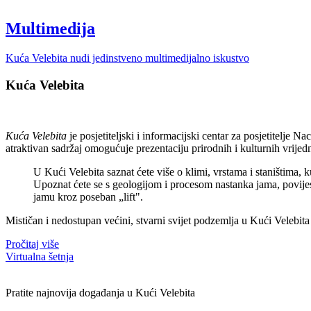
Multimedija
Kuća Velebita nudi jedinstveno multimedijalno iskustvo
Kuća Velebita
Kuća Velebita
je posjetiteljski i informacijski centar za posjetitelje
atraktivan sadržaj omogućuje prezentaciju prirodnih i kulturnih vrijedno
U Kući Velebita saznat ćete više o klimi, vrstama i staništima,
Upoznat ćete se s geologijom i procesom nastanka jama, povijesti 
jamu kroz poseban „lift".
Mističan i nedostupan većini, stvarni svijet podzemlja u Kući Velebit
Pročitaj više
Virtualna šetnja
Pratite najnovija događanja u Kući Velebita