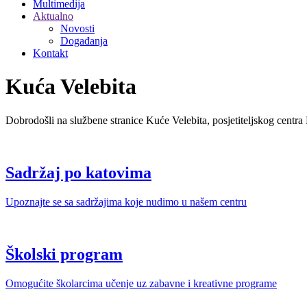
Multimedija
Aktualno
Novosti
Događanja
Kontakt
Kuća Velebita
Dobrodošli na službene stranice Kuće Velebita, posjetiteljskog centra
Sadržaj po katovima
Upoznajte se sa sadržajima koje nudimo u našem centru
Školski program
Omogućite školarcima učenje uz zabavne i kreativne programe