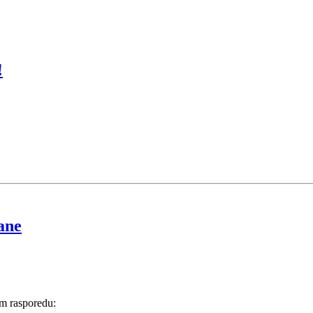
!
ane
em rasporedu: