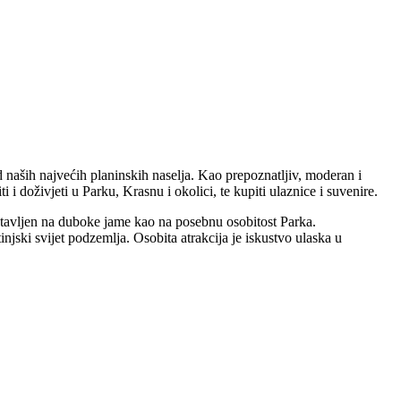
od naših najvećih planinskih naselja. Kao prepoznatljiv, moderan i
 i doživjeti u Parku, Krasnu i okolici, te kupiti ulaznice i suvenire.
e stavljen na duboke jame kao na posebnu osobitost Parka.
injski svijet podzemlja. Osobita atrakcija je iskustvo ulaska u