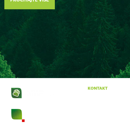
kontakt
Krasno 96
53274 Krasno
tel:
053 665 380
fax:
053 665 390
email:
npsv@np-sjeverni-