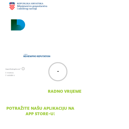
velebit.hr
Guest Rating Score™
-
0 reviews
0 websites
radno vrijeme
pon - ned 10:00 - 18:00
potražite našu aplikaciju na
app store-u: