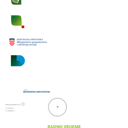
Krasno 96
53274 Krasno
tel:
053 665 380
fax:
053 665 390
email:
npsv@np-sjeverni-
velebit.hr
Guest Rating Score™
-
0 reviews
0 websites
radno vrijeme