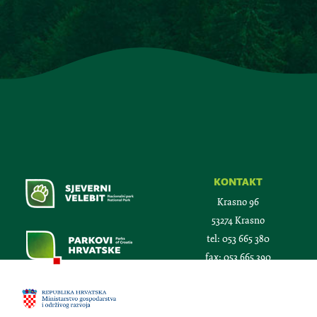
kontakt
Krasno 96
53274 Krasno
tel:
053 665 380
fax:
053 665 390
email:
npsv@np-sjeverni-
velebit.hr