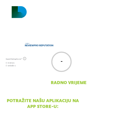
Guest Rating Score™
-
0 reviews
0 websites
radno vrijeme
pon - ned 10:00 - 18:00
potražite našu aplikaciju na
app store-u: