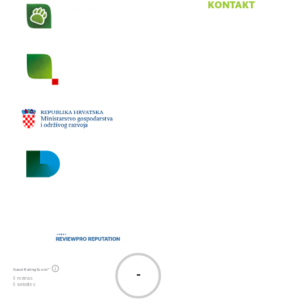
kontakt
Krasno 96
53274 Krasno
tel:
053 665 380
fax:
053 665 390
email:
npsv@np-sjeverni-
velebit.hr
Guest Rating Score™
-
0 reviews
0 websites