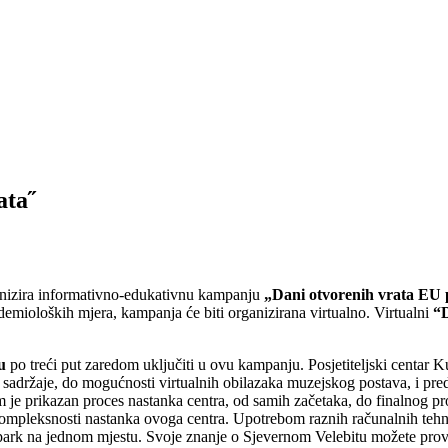
ata˝
nizira informativno-edukativnu kampanju
„Dani otvorenih vrata EU 
emioloških mjera, kampanja će biti organizirana virtualno. Virtualni
“D
u
po treći put zaredom uključiti u ovu kampanju. Posjetiteljski centar K
 sadržaje, do mogućnosti virtualnih obilazaka muzejskog postava, i preds
 je prikazan proces nastanka centra, od samih začetaka, do finalnog proi
o kompleksnosti nastanka ovoga centra. Upotrebom raznih računalnih tehn
park na jednom mjestu. Svoje znanje o Sjevernom Velebitu možete provj