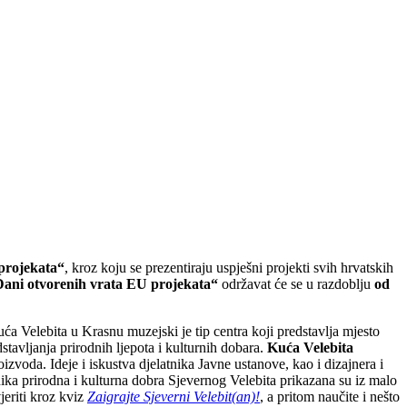
projekata“
, kroz koju se prezentiraju uspješni projekti svih hrvatskih
ani otvorenih vrata EU projekata“
održavat će se u razdoblju
od
uća Velebita u Krasnu muzejski je tip centra koji predstavlja mjesto
tavljanja prirodnih ljepota i kulturnih dobara.
Kuća Velebita
zvoda. Ideje i iskustva djelatnika Javne ustanove, kao i dizajnera i
ika prirodna i kulturna dobra Sjevernog Velebita prikazana su iz malo
eriti kroz kviz
Zaigrajte Sjeverni Velebit(an)!
, a pritom naučite i nešto