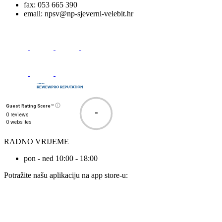
fax:
053 665 390
email:
npsv@np-sjeverni-velebit.hr
Guest Rating Score™
-
0 reviews
0 websites
RADNO VRIJEME
pon - ned 10:00 - 18:00
Potražite našu aplikaciju na app store-u: