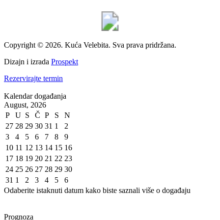
Copyright © 2026. Kuća Velebita. Sva prava pridržana.
Dizajn i izrada
Prospekt
Rezervirajte termin
Kalendar događanja
August, 2026
P
U
S
Č
P
S
N
27
28
29
30
31
1
2
3
4
5
6
7
8
9
10
11
12
13
14
15
16
17
18
19
20
21
22
23
24
25
26
27
28
29
30
31
1
2
3
4
5
6
Odaberite istaknuti datum kako biste saznali više o događaju
Prognoza