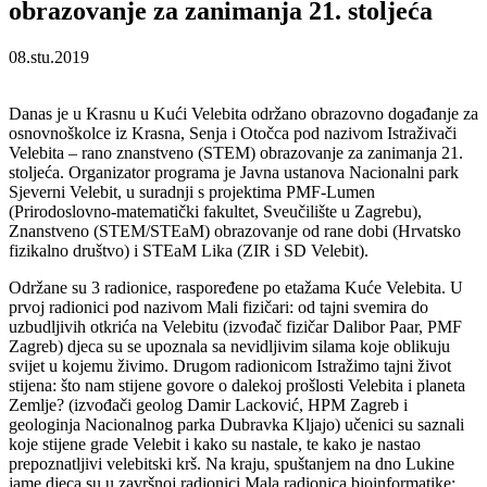
obrazovanje za zanimanja 21. stoljeća
08.stu.2019
Danas je u Krasnu u Kući Velebita održano obrazovno događanje za
osnovnoškolce iz Krasna, Senja i Otočca pod nazivom Istraživači
Velebita – rano znanstveno (STEM) obrazovanje za zanimanja 21.
stoljeća. Organizator programa je Javna ustanova Nacionalni park
Sjeverni Velebit, u suradnji s projektima PMF-Lumen
(Prirodoslovno-matematički fakultet, Sveučilište u Zagrebu),
Znanstveno (STEM/STEaM) obrazovanje od rane dobi (Hrvatsko
fizikalno društvo) i STEaM Lika (ZIR i SD Velebit).
Održane su 3 radionice, raspoređene po etažama Kuće Velebita. U
prvoj radionici pod nazivom Mali fizičari: od tajni svemira do
uzbudljivih otkrića na Velebitu (izvođač fizičar Dalibor Paar, PMF
Zagreb) djeca su se upoznala sa nevidljivim silama koje oblikuju
svijet u kojemu živimo. Drugom radionicom Istražimo tajni život
stijena: što nam stijene govore o dalekoj prošlosti Velebita i planeta
Zemlje? (izvođači geolog Damir Lacković, HPM Zagreb i
geologinja Nacionalnog parka Dubravka Kljajo) učenici su saznali
koje stijene grade Velebit i kako su nastale, te kako je nastao
prepoznatljivi velebitski krš. Na kraju, spuštanjem na dno Lukine
jame djeca su u završnoj radionici Mala radionica bioinformatike: