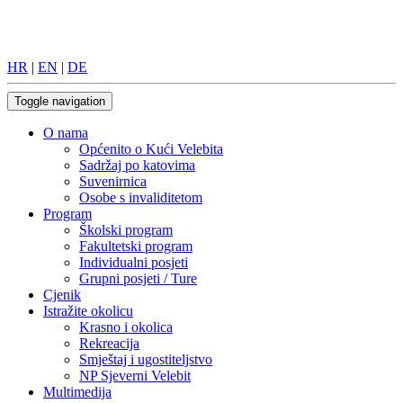
HR
|
EN
|
DE
Toggle navigation
O nama
Općenito o Kući Velebita
Sadržaj po katovima
Suvenirnica
Osobe s invaliditetom
Program
Školski program
Fakultetski program
Individualni posjeti
Grupni posjeti / Ture
Cjenik
Istražite okolicu
Krasno i okolica
Rekreacija
Smještaj i ugostiteljstvo
NP Sjeverni Velebit
Multimedija