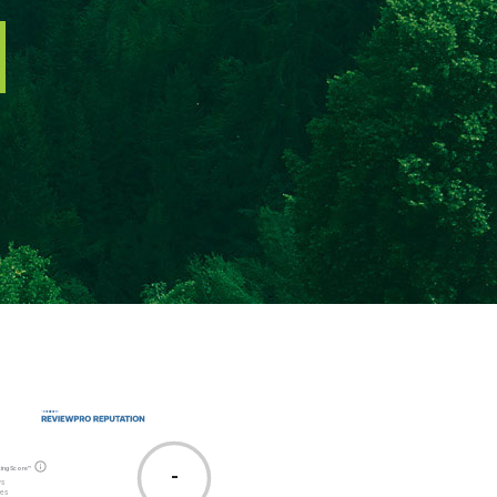
ting Score™
-
ws
tes