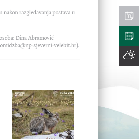
e su nakon razgledavanja postava u
t osoba: Dina Abramović
promidzba@np-sjeverni-velebit.hr).