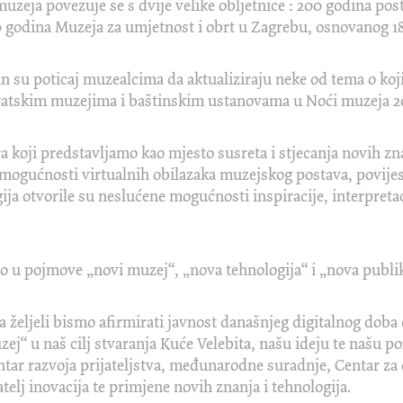
uzeja povezuje se s dvije velike obljetnice : 200 godina pos
40 godina Muzeja za umjetnost i obrt u Zagrebu, osnovanog 18
n su poticaj muzealcima da aktualiziraju neke od tema o kojim
vatskim muzejima i baštinskim ustanovama u Noći muzeja 2
ra koji predstavljamo kao mjesto susreta i stjecanja novih z
 mogućnosti virtualnih obilazaka muzejskog postava, povijes
ja otvorile su neslućene mogućnosti inspiracije, interpretac
u pojmove „novi muzej“, „nova tehnologija“ i „nova publik
ljeli bismo afirmirati javnost današnjeg digitalnog doba d
zej“ u naš cilj stvaranja Kuće Velebita, našu ideju te našu p
ntar razvoja prijateljstva, međunarodne suradnje, Centar za
telj inovacija te primjene novih znanja i tehnologija.