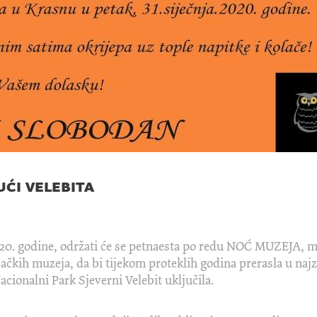
ći velebita
2020. godine, održati će se petnaesta po redu NOĆ MUZEJA, man
ačkih muzeja, da bi tijekom proteklih godina prerasla u naj
acionalni Park Sjeverni Velebit uključila.