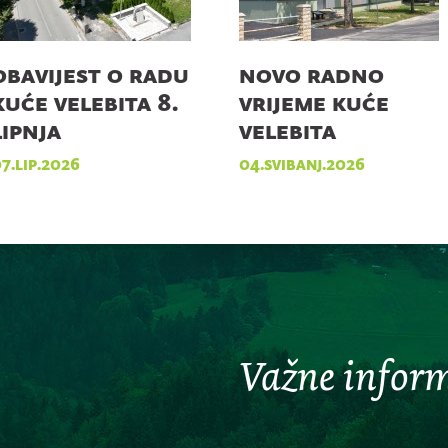
obavijest o radu
novo radno
kuće velebita 8.
vrijeme kuće
lipnja
velebita
7.lip.2026
04.svibanj.2026
Važne inform