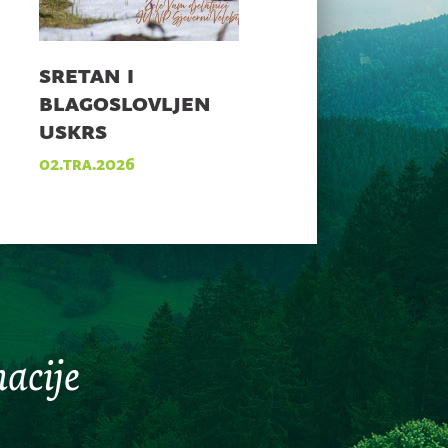
sretan i
blagoslovljen
uskrs
02.tra.2026
acije