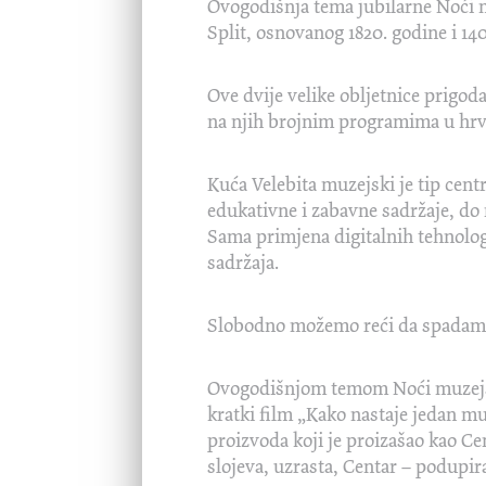
Ovogodišnja tema jubilarne Noći m
Split, osnovanog 1820. godine i 1
Ove dvije velike obljetnice prigoda
na njih brojnim programima u hr
Kuća Velebita muzejski je tip cent
edukativne i zabavne sadržaje, do
Sama primjena digitalnih tehnologi
sadržaja.
Slobodno možemo reći da spadamo 
Ovogodišnjom temom Noći muzeja že
kratki film „Kako nastaje jedan mu
proizvoda koji je proizašao kao Ce
slojeva, uzrasta, Centar – podupira