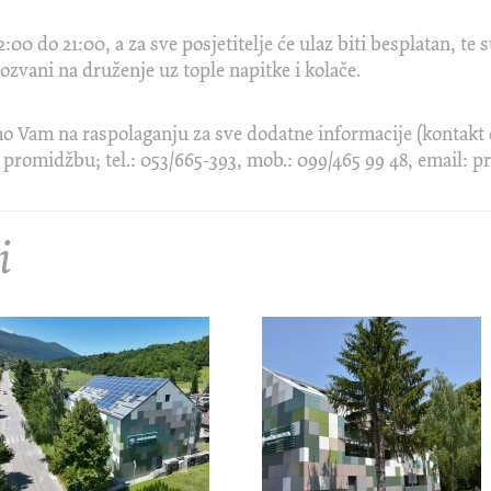
2:00 do 21:00, a za sve posjetitelje će ulaz biti besplatan, t
zvani na druženje uz tople napitke i kolače.
mo Vam na raspolaganju za sve dodatne informacije (kontak
 promidžbu; tel.: 053/665-393, mob.: 099/465 99 48, email: 
i