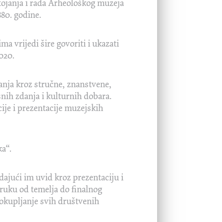
tojanja i rada Arheološkog muzeja
80. godine.
a vrijedi šire govoriti i ukazati
020.
nanja kroz stručne, znanstvene,
nih zdanja i kulturnih dobara.
ije i prezentacije muzejskih
a“.
ajući im uvid kroz prezentaciju i
oruku od temelja do finalnog
 okupljanje svih društvenih