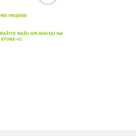
no vrijeme
- ned 10:00 - 18:00
ražite našu aplikaciju na
 store-u: