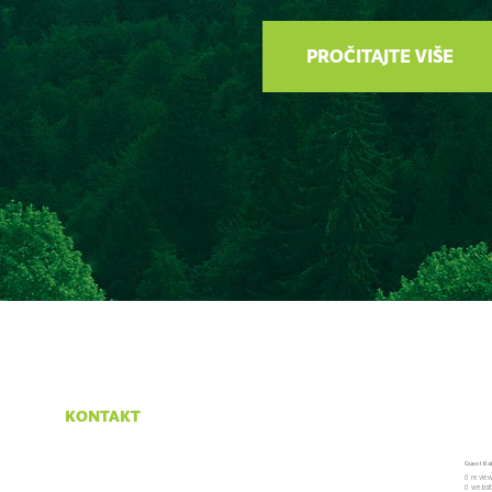
PROČITAJTE VIŠE
kontakt
Krasno 96
Guest Ra
53274 Krasno
0 revie
0 websi