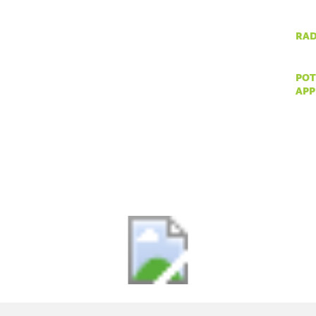
tel:
053 665 380
fax:
053 665 390
rad
email:
npsv@np-sjeverni-velebit.hr
pon 
pot
app