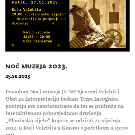
noć muzeja 2023.
25.sij.2023
Povodom Noći muzeja JU NP Sjeverni Velebit i
Obrt za Interpretaciju baštine Terra Incognita
pozivaju sve zainteresirane da im se pridruže na
interaktivnom pripovjednom druženju
„Planinsko sijelo“ koje će se održati 27. siječnja
2023. u Kući Velebita u Krasnu s početkom u 19:00