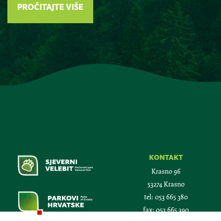
PROČITAJTE VIŠE
kontakt
Krasno 96
53274 Krasno
tel:
053 665 380
fax:
053 665 390