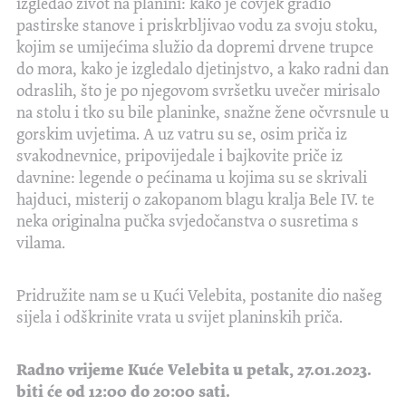
izgledao život na planini: kako je čovjek gradio
pastirske stanove i priskrbljivao vodu za svoju stoku,
kojim se umijećima služio da dopremi drvene trupce
do mora, kako je izgledalo djetinjstvo, a kako radni dan
odraslih, što je po njegovom svršetku uvečer mirisalo
na stolu i tko su bile planinke, snažne žene očvrsnule u
gorskim uvjetima. A uz vatru su se, osim priča iz
svakodnevnice, pripovijedale i bajkovite priče iz
davnine: legende o pećinama u kojima su se skrivali
hajduci, misterij o zakopanom blagu kralja Bele IV. te
neka originalna pučka svjedočanstva o susretima s
vilama.
Pridružite nam se u Kući Velebita, postanite dio našeg
sijela i odškrinite vrata u svijet planinskih priča.
Radno vrijeme Kuće Velebita u petak, 27.01.2023.
biti će od 12:00 do 20:00 sati.