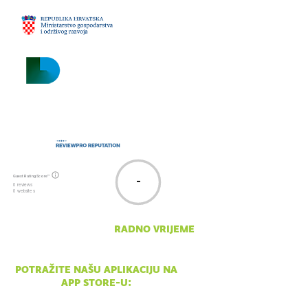
email:
npsv@np-sjeverni-
velebit.hr
Guest Rating Score™
-
0 reviews
0 websites
radno vrijeme
pon - ned 10:00 - 18:00
potražite našu aplikaciju na
app store-u: