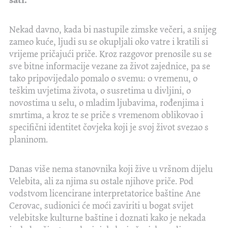
sati.
Nekad davno, kada bi nastupile zimske večeri, a snijeg
zameo kuće, ljudi su se okupljali oko vatre i kratili si
vrijeme pričajući priče. Kroz razgovor prenosile su se
sve bitne informacije vezane za život zajednice, pa se
tako pripovijedalo pomalo o svemu: o vremenu, o
teškim uvjetima života, o susretima u divljini, o
novostima u selu, o mladim ljubavima, rođenjima i
smrtima, a kroz te se priče s vremenom oblikovao i
specifični identitet čovjeka koji je svoj život svezao s
planinom.
Danas više nema stanovnika koji žive u vršnom dijelu
Velebita, ali za njima su ostale njihove priče. Pod
vodstvom licencirane interpretatorice baštine Ane
Cerovac, sudionici će moći zaviriti u bogat svijet
velebitske kulturne baštine i doznati kako je nekada