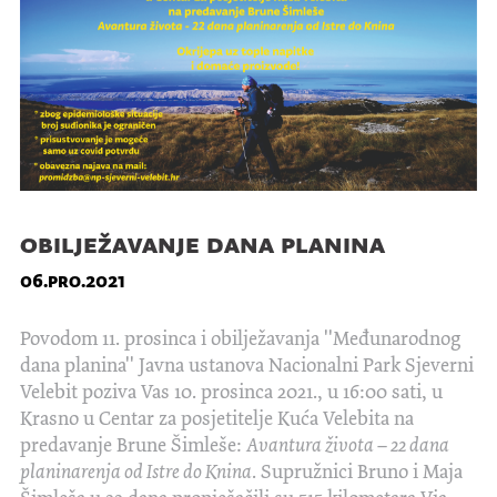
obilježavanje dana planina
06.pro.2021
Povodom 11. prosinca i obilježavanja ''Međunarodnog
dana planina'' Javna ustanova Nacionalni Park Sjeverni
Velebit poziva Vas 10. prosinca 2021., u 16:00 sati, u
Krasno u Centar za posjetitelje Kuća Velebita na
predavanje Brune Šimleše:
Avantura života – 22 dana
planinarenja od Istre do Knina
. Supružnici Bruno i Maja