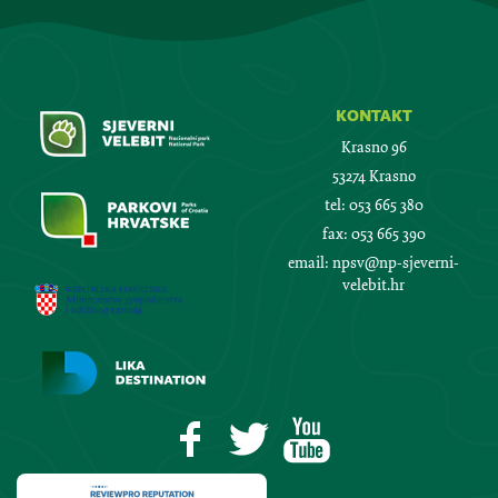
kontakt
Krasno 96
53274 Krasno
tel:
053 665 380
fax:
053 665 390
email:
npsv@np-sjeverni-
velebit.hr