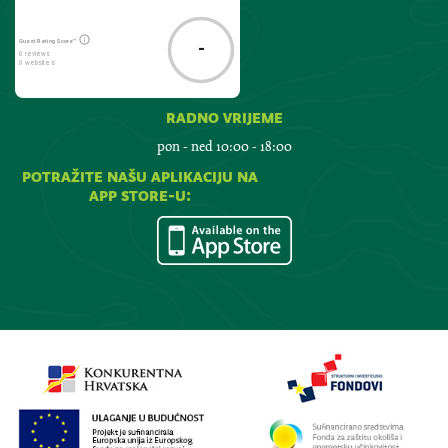
Guest Rating Score™
-
0 reviews
0 websites
radno vrijeme
pon - ned 10:00 - 18:00
potražite našu aplikaciju na
app store-u: