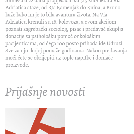
Šimleša u 22 dana propješačili su 515 kilometara Via
Adriatica staze, od Rta Kamenjak do Knina, a Bruno
kaže kako im je to bila avantura života. Na Via
Adriaticu krenuli su 16. kolovoza, a ovom akcijom
poznati zagrebački sociolog, pisac i predavač skuplja
donacije za psihološku pomoć onkološkim
pacijenticama, od čega 100 posto prihoda ide Udruzi
Sve za nju, kojoj pomaže godinama. Nakon predavanja
moći ćete se okrijepiti uz tople napitke i domaće
proizvode.
Prijašnje novosti