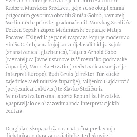
Svečano otvorenje održano je u Centru za kulturu
Rudar u Murskom Središću, gdje su se okupljenima
prigodnim govorima obratili Siniša Golub, ravnatelj
Međimurske prirode, gradonačelnik Murskog Središća
Dražen Srpak i župan Međimurske županije Matija
Posavec. Uslijedila je panel rasprava koju je moderirao
Siniša Golub, a na kojoj su sudjelovali Lidija Bajuk
(znanstvenica i glazbenica), Tatjana Arnold Sabo
(ravnateljica Javne ustanove iz Virovitičko-podravske
županije), Manuela Hrvatin (predstavnica asocijacije
Interpret Europe), Rudi Grula (direktor Turističke
zajednice Međimurske županije), Miljenko Hajdarović
(povjesničar i aktivist) te Slavko Štefičar iz
Ministarstva turizma i sporta Republike Hrvatske.
Raspravljalo se o izazovima rada interpretacijskih
centara.
Drugi dan skupa održana su stručna predavanja
djelatnika centara za posjetitelje, te diskusije i