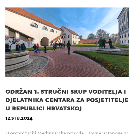
održan 1. stručni skup voditelja i
djelatnika centara za posjetitelje
u republici hrvatskoj
12.stu.2024
U organizaciji Međimurske prirode – Javne ustanove za