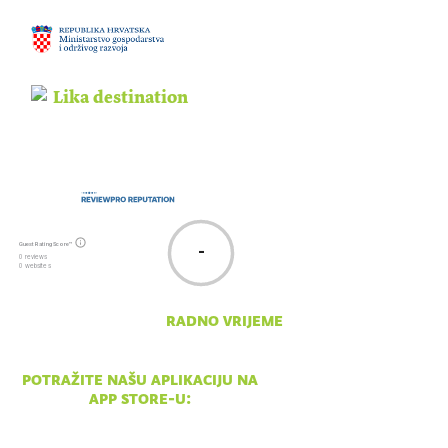
email:
npsv@np-sjeverni-
velebit.hr
Guest Rating Score™
-
0 reviews
0 websites
radno vrijeme
pon - ned 10:00 - 18:00
potražite našu aplikaciju na
app store-u: