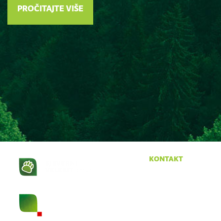
PROČITAJTE VIŠE
kontakt
Krasno 96
53274 Krasno
tel:
053 665 380
fax:
053 665 390