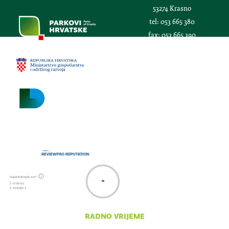
53274 Krasno
tel:
053 665 380
fax:
053 665 390
email:
npsv@np-sjeverni-
velebit.hr
Guest Rating Score™
-
0 reviews
0 websites
radno vrijeme