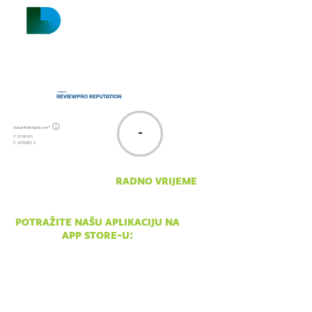
Guest Rating Score™
-
0 reviews
0 websites
radno vrijeme
pon - ned 10:00 - 18:00
potražite našu aplikaciju na
app store-u: