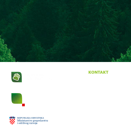
kontakt
Krasno 96
53274 Krasno
tel:
053 665 380
fax:
053 665 390
email:
npsv@np-sjeverni-
velebit.hr