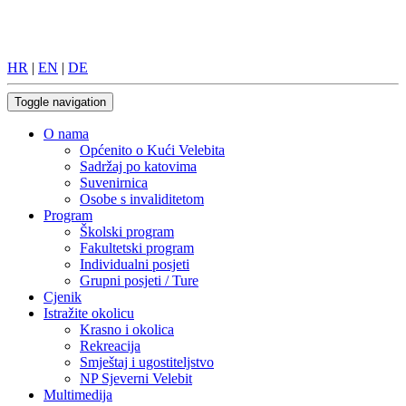
HR
|
EN
|
DE
Toggle navigation
O nama
Općenito o Kući Velebita
Sadržaj po katovima
Suvenirnica
Osobe s invaliditetom
Program
Školski program
Fakultetski program
Individualni posjeti
Grupni posjeti / Ture
Cjenik
Istražite okolicu
Krasno i okolica
Rekreacija
Smještaj i ugostiteljstvo
NP Sjeverni Velebit
Multimedija