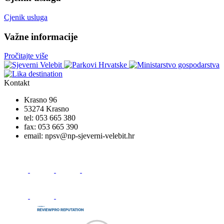
Cjenik usluga
Važne informacije
Pročitajte više
Kontakt
Krasno 96
53274 Krasno
tel:
053 665 380
fax:
053 665 390
email:
npsv@np-sjeverni-velebit.hr