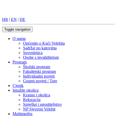
HR
|
EN
|
DE
Toggle navigation
O nama
Općenito o Kući Velebita
Sadržaj po katovima
Suvenirnica
Osobe s invaliditetom
Program
Školski program
Fakultetski program
Individualni posjeti
Grupni posjeti / Ture
Cjenik
Istražite okolicu
Krasno i okolica
Rekreacija
Smještaj i ugostiteljstvo
NP Sjeverni Velebit
Multimedija