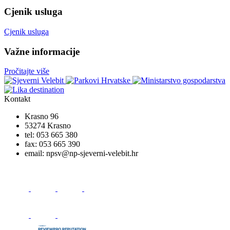
Cjenik usluga
Cjenik usluga
Važne informacije
Pročitajte više
Kontakt
Krasno 96
53274 Krasno
tel:
053 665 380
fax:
053 665 390
email:
npsv@np-sjeverni-velebit.hr