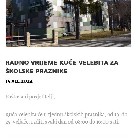
radno vrijeme kuće velebita za
školske praznike
15.vel.2024
Poštovani posjetitelji,
Kuća Velebita će u tjednu školskih praznika, od 19. do
25. veljače, raditi svaki dan od 08:00 do 16:00 sati.