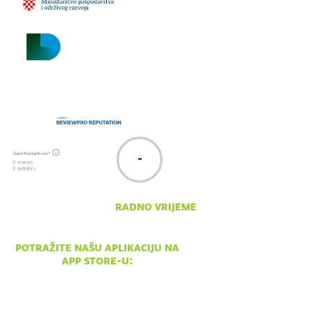
Guest Rating Score™
-
0 reviews
0 websites
radno vrijeme
pon - ned 10:00 - 18:00
potražite našu aplikaciju na
app store-u: