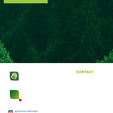
kontakt
Krasno 96
53274 Krasno
tel:
053 665 380
fax:
053 665 390
email:
npsv@np-sjeverni-
velebit.hr