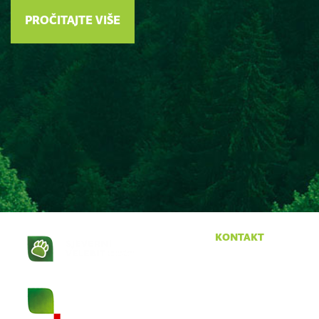
PROČITAJTE VIŠE
kontakt
Krasno 96
53274 Krasno
tel:
053 665 380
fax:
053 665 390