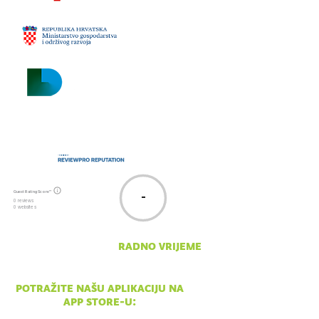
email:
npsv@np-sjeverni-
velebit.hr
Guest Rating Score™
-
0 reviews
0 websites
radno vrijeme
pon - ned 10:00 - 18:00
potražite našu aplikaciju na
app store-u: