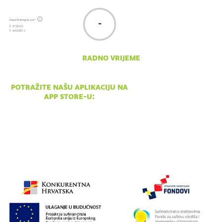
Guest Rating Score™
-
0 reviews
0 websites
radno vrijeme
pon - ned 10:00 - 18:00
potražite našu aplikaciju na
app store-u: