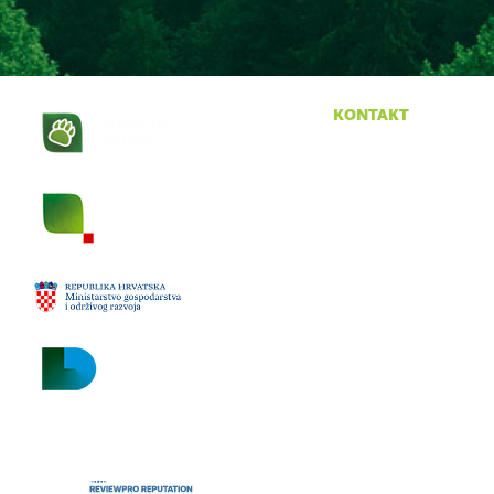
kontakt
Krasno 96
53274 Krasno
tel:
053 665 380
fax:
053 665 390
email:
npsv@np-sjeverni-
velebit.hr