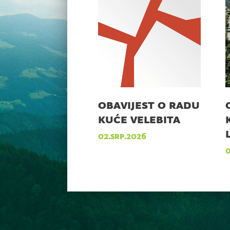
obavijest o radu
kuće velebita
02.srp.2026
0