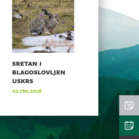
sretan i
blagoslovljen
uskrs
02.tra.2026