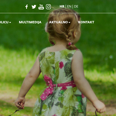
|
|
HR
EN
DE
OLICU
MULTIMEDIJA
AKTUALNO
KONTAKT