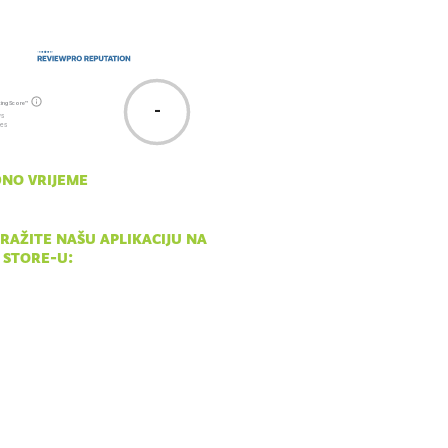
ting Score™
-
ws
tes
no vrijeme
- ned 10:00 - 18:00
ražite našu aplikaciju na
 store-u: