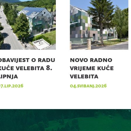
obavijest o radu
novo radno
kuće velebita 8.
vrijeme kuće
lipnja
velebita
7.lip.2026
04.svibanj.2026