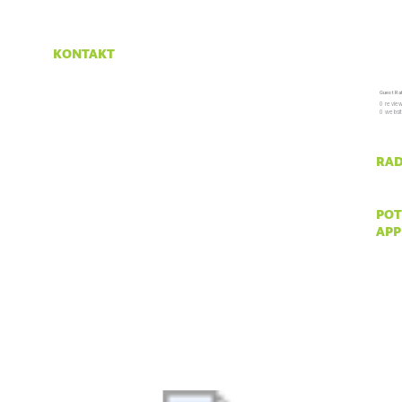
kontakt
Krasno 96
Guest Ra
53274 Krasno
0 revie
0 websi
tel:
053 665 380
fax:
053 665 390
rad
email:
npsv@np-sjeverni-velebit.hr
pon 
pot
app