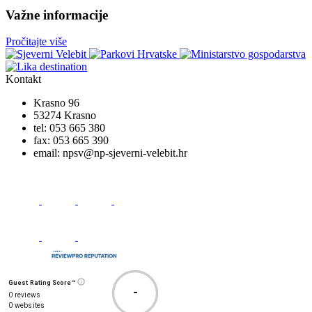
Važne informacije
Pročitajte više
Kontakt
Krasno 96
53274 Krasno
tel:
053 665 380
fax:
053 665 390
email:
npsv@np-sjeverni-velebit.hr
Guest Rating Score™
-
0 reviews
0 websites