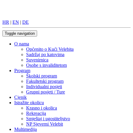
HR
|
EN
|
DE
Toggle navigation
O nama
Općenito o Kući Velebita
Sadržaj po katovima
Suvenirnica
Osobe s invaliditetom
Program
Školski program
Fakultetski program
Individualni posjeti
Grupni posjeti / Ture
Cjenik
Istražite okolicu
Krasno i okolica
Rekreacija
Smještaj i ugostiteljstvo
NP Sjeverni Velebit
Multimedija