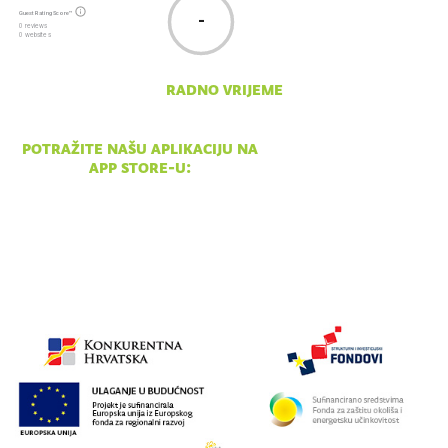
Guest Rating Score™
-
0 reviews
0 websites
radno vrijeme
pon - ned 10:00 - 18:00
potražite našu aplikaciju na
app store-u: