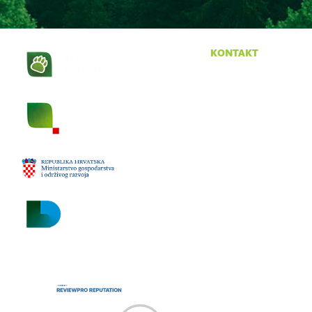
kontakt
Krasno 96
53274 Krasno
tel:
053 665 380
fax:
053 665 390
email:
npsv@np-sjeverni-
velebit.hr