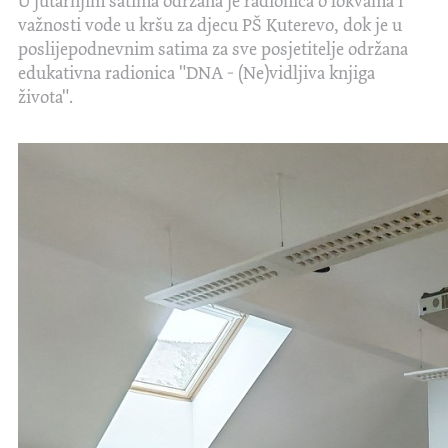
U jutarnjim satima održana je radionica o lokvama i
važnosti vode u kršu za djecu PŠ Kuterevo, dok je u
poslijepodnevnim satima za sve posjetitelje održana
edukativna radionica "DNA - (Ne)vidljiva knjiga
života".