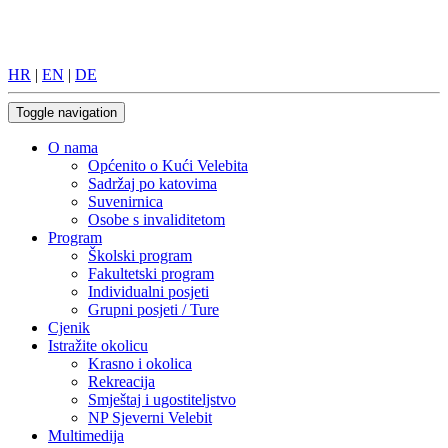
HR
|
EN
|
DE
Toggle navigation
O nama
Općenito o Kući Velebita
Sadržaj po katovima
Suvenirnica
Osobe s invaliditetom
Program
Školski program
Fakultetski program
Individualni posjeti
Grupni posjeti / Ture
Cjenik
Istražite okolicu
Krasno i okolica
Rekreacija
Smještaj i ugostiteljstvo
NP Sjeverni Velebit
Multimedija