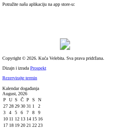
Potražite našu aplikaciju na app store-u:
Copyright © 2026. Kuća Velebita. Sva prava pridržana.
Dizajn i izrada
Prospekt
Rezervirajte termin
Kalendar događanja
August, 2026
P
U
S
Č
P
S
N
27
28
29
30
31
1
2
3
4
5
6
7
8
9
10
11
12
13
14
15
16
17
18
19
20
21
22
23