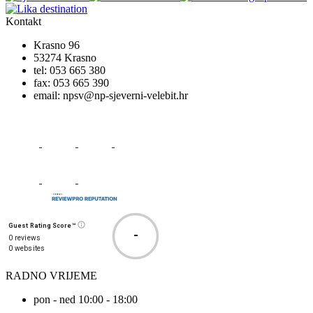
Kontakt
Krasno 96
53274 Krasno
tel:
053 665 380
fax:
053 665 390
email:
npsv@np-sjeverni-velebit.hr
Guest Rating Score™
-
0 reviews
0 websites
RADNO VRIJEME
pon - ned 10:00 - 18:00