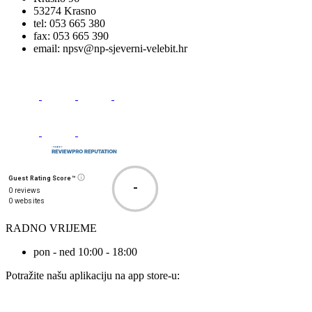
53274 Krasno
tel:
053 665 380
fax:
053 665 390
email:
npsv@np-sjeverni-velebit.hr
Guest Rating Score™
-
0 reviews
0 websites
RADNO VRIJEME
pon - ned 10:00 - 18:00
Potražite našu aplikaciju na app store-u: