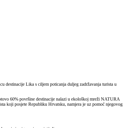
u destinacije Lika s ciljem poticanja duljeg zadržavanja turista u
e gotovo 60% površine destinacije nalazi u ekološkoj mreži NATURA
urista koji posjete Republiku Hrvatsku, namjera je uz pomoć njegovog