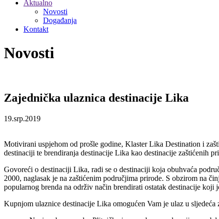
Aktualno
Novosti
Događanja
Kontakt
Novosti
Zajednička ulaznica destinacije Lika
19.srp.2019
Motivirani uspjehom od prošle godine, Klaster Lika Destination i zašti
destinaciji te brendiranja destinacije Lika kao destinacije zaštićenih p
Govoreći o destinaciji Lika, radi se o destinaciji koja obuhvaća pod
2000, naglasak je na zaštićenim područjima prirode. S obzirom na čin
popularnog brenda na održiv način brendirati ostatak destinacije koji 
Kupnjom ulaznice destinacije Lika omogućen Vam je ulaz u sljedeća z