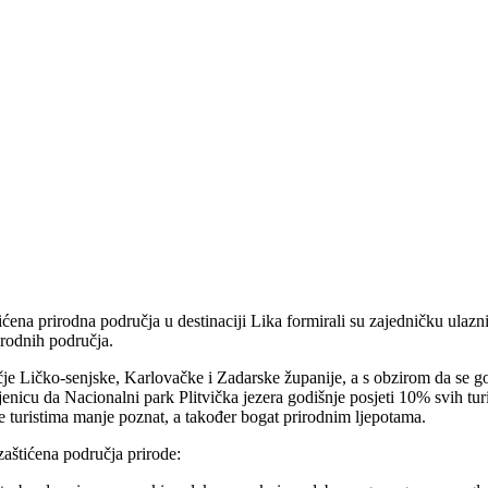
ćena prirodna područja u destinaciji Lika formirali su zajedničku ulaznic
rirodnih područja.
ručje Ličko-senjske, Karlovačke i Zadarske županije, a s obzirom da s
jenicu da Nacionalni park Plitvička jezera godišnje posjeti 10% svih t
je turistima manje poznat, a također bogat prirodnim ljepotama.
aštićena područja prirode: