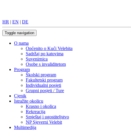
HR
|
EN
|
DE
Toggle navigation
O nama
Općenito o Kući Velebita
Sadržaj po katovima
Suvenirnica
Osobe s invaliditetom
Program
Školski program
Fakultetski program
Individualni posjeti
Grupni posjeti / Ture
Cjenik
Istražite okolicu
Krasno i okolica
Rekreacija
Smještaj i ugostiteljstvo
NP Sjeverni Velebit
Multimedija