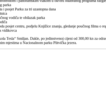
ektrobrodom i panoramskim vlakom u okviru odabranog programa razgleda
g parka
a i posjet Parku za tri uzastopna dana
tnica
čnog vodiča te obilazak parka
odiča
voda posjet centru, podjelu Knjižice znanja, gledanje poučnog filma o r
s vidikovca
a Tesla“ Smiljan. Dakle, po jedinstvenoj cijeni od 300,00 kn za odrasl
jnim mjestima u Nacionalnom parku Plitvička jezera.