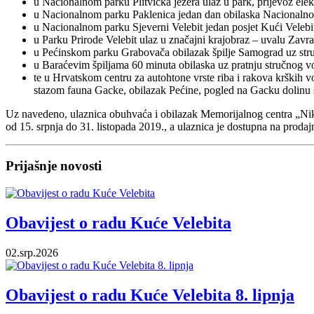
u Nacionalnom parku Plitvička jezera ulaz u park, prijevoz el
u Nacionalnom parku Paklenica jedan dan obilaska Nacionalno
u Nacionalnom parku Sjeverni Velebit jedan posjet Kući Velebit
u Parku Prirode Velebit ulaz u značajni krajobraz – uvalu Zavra
u Pećinskom parku Grabovača obilazak špilje Samograd uz stru
u Baraćevim špiljama 60 minuta obilaska uz pratnju stručnog v
te u Hrvatskom centru za autohtone vrste riba i rakova krških 
stazom fauna Gacke, obilazak Pećine, pogled na Gacku dolinu 
Uz navedeno, ulaznica obuhvaća i obilazak Memorijalnog centra „Nikol
od 15. srpnja do 31. listopada 2019., a ulaznica je dostupna na proda
Prijašnje novosti
Obavijest o radu Kuće Velebita
02.srp.2026
Obavijest o radu Kuće Velebita 8. lipnja