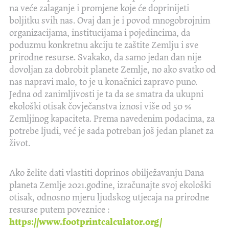
na veće zalaganje i promjene koje će doprinijeti
boljitku svih nas. Ovaj dan je i povod mnogobrojnim
organizacijama, institucijama i pojedincima, da
poduzmu konkretnu akciju te zaštite Zemlju i sve
prirodne resurse. Svakako, da samo jedan dan nije
dovoljan za dobrobit planete Zemlje, no ako svatko od
nas napravi malo, to je u konačnici zapravo puno.
Jedna od zanimljivosti je ta da se smatra da ukupni
ekološki otisak čovječanstva iznosi više od 50 %
Zemljinog kapaciteta. Prema navedenim podacima, za
potrebe ljudi, već je sada potreban još jedan planet za
život.
Ako želite dati vlastiti doprinos obilježavanju Dana
planeta Zemlje 2021.godine, izračunajte svoj ekološki
otisak, odnosno mjeru ljudskog utjecaja na prirodne
resurse putem poveznice :
https://www.footprintcalculator.org/