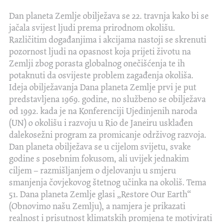
Dan planeta Zemlje obilježava se 22. travnja kako bi se
jačala svijest ljudi prema prirodnom okolišu.
Različitim događanjima i akcijama nastoji se skrenuti
pozornost ljudi na opasnost koja prijeti životu na
Zemlji zbog porasta globalnog onečišćenja te ih
potaknuti da osvijeste problem zagađenja okoliša.
Ideja obilježavanja Dana planeta Zemlje prvi je put
predstavljena 1969. godine, no službeno se obilježava
od 1992. kada je na Konferenciji Ujedinjenih naroda
(UN) o okolišu i razvoju u Rio de Janeiru usklađen
dalekosežni program za promicanje održivog razvoja.
Dan planeta obilježava se u cijelom svijetu, svake
godine s posebnim fokusom, ali uvijek jednakim
ciljem – razmišljanjem o djelovanju u smjeru
smanjenja čovjekovog štetnog učinka na okoliš. Tema
51. Dana planeta Zemlje glasi „Restore Our Earth“
(Obnovimo našu Zemlju), a namjera je prikazati
realnost i prisutnost klimatskih promjena te motivirati