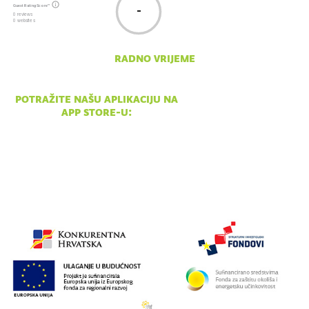
Guest Rating Score™
-
0 reviews
0 websites
radno vrijeme
pon - ned 10:00 - 18:00
potražite našu aplikaciju na
app store-u: