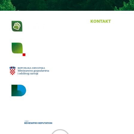
kontakt
Krasno 96
53274 Krasno
tel:
053 665 380
fax:
053 665 390
email:
npsv@np-sjeverni-
velebit.hr